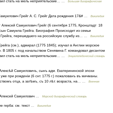
тавил стать на мель неприятельские… …
Большая биографическая
амуилович Грейг А. С. Грейг Дата рождения 17&# …
Википедия
г Алексей Самуилович Грейг (6 сентября 1775, Кронштадт 18
 сын Самуила Грейга. Биография Происходит из семьи
 Грейга, перешедшего на российскую службу из… …
Википедия
рейга (см.), адмирал (1775 1845); изучал в Англии морское
. В 1805 г. под начальством Сенявина Г. командовал десантом
тавил стать на мель неприятельские… …
Энциклопедический словарь
лексѣй Самуиловичъ, сынъ адм. Екатерининской эпохи
уже при рожденіи (6 снт. 1775 г.) пожалованъ въ мичманы.
 ствомъ отца, а затѣмъ, съ 10 лѣт. возраста, на… …
Военная
, Алексей Самуилович …
Морской биографический словарь
е герба: см. текст …
Википедия