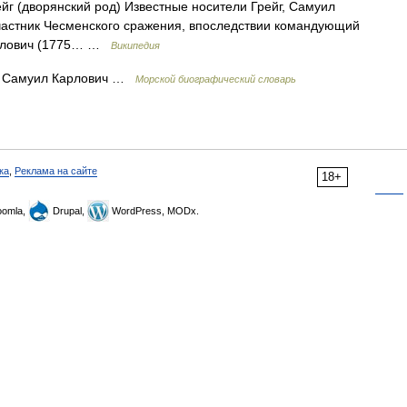
г (дворянский род) Известные носители Грейг, Самуил
частник Чесменского сражения, впоследствии командующий
уилович (1775… …
Википедия
г, Самуил Карлович …
Морской биографический словарь
ка
,
Реклама на сайте
18+
omla,
Drupal,
WordPress, MODx.