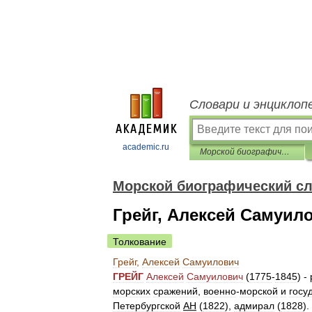
Словари и энциклоп
academic.ru
Морской биографический словарь
Морской биографический с
Грейг, Алексей Самуил
Толкование
Грейг
,
Алексей
Самуилович
ГРЕЙГ
Алексей
Самуилович
(
1775
-
1845
)
-
морских
сражений
,
военно
-
морской
и
госу
Петербургской
АН
(
1822
),
адмирал
(
1828
).