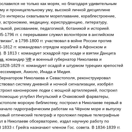
ославился
не
только
как
моряк
,
но
благодаря
удивительным
ому
и
проницательному
уму
,
высокой
личной
дисциплине
Его
интересы
охватывали
мореплавание
,
кораблестроение
,
у
,
астрономию
,
медицину
,
юриспруденцию
,
литературу
,
узыкой
,
рисованием
,
педагогикой
,
ботаникой
и
историей
.
85
-
1796
гг
.
с
перерывами
служил
волонтёром
в
английском
твизан
",
в
1798
-
1800
гг
.
участвовал
в
войне
России
против
6
-
1812
гг
.
командовал
отрядом
кораблей
в
Афонском
и
).
В
1813
г
.
командует
эскадрой
при
осаде
и
взятии
Данцига
ав
.
командир
ЧФ
и
военный
губернатор
Николаева
и
1828
-
1829
гг
.
командует
осадой
и
штурмом
турецких
крепостей
ессемврия
,
Ахиоло
,
Инада
и
Мидия
.
убернатором
Николаева
и
Севастополя
,
реконструировал
ствовал
систему
дневной
и
ночной
сигнализации
,
изобрёл
строил
канонерские
лодки
с
мощной
артиллерией
,
построил
помощью
углубил
Ингульский
и
Очаковский
фарватеры
,
астополе
морскую
библиотеку
,
построил
в
Николаеве
первый
в
начало
гидрографическим
работам
на
Чёрном
море
и
выпуску
новый
оптический
телеграф
и
проложил
первые
телеграфные
ыл
в
Николаеве
обсерваторию
,
издал
научную
работу
по
В
1833
г
.
Грейга
назначают
членом
Гос
.
совета
.
В
1834
-
1839
гг
.