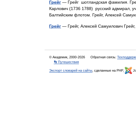
Грейг
— Грейг шотландская фамилия. Грей
Карлович (1736 1788) русский адмирал, у
Балтийским флотом. Грейг, Алексей Сам
Грейг
— Грейг, Алексей Самуилович Грей
© Академик, 2000-2026
Обратная связь:
Техподдерж
👣 Путешествия
Экспорт словарей на сайты
, сделанные на PHP,
Jo