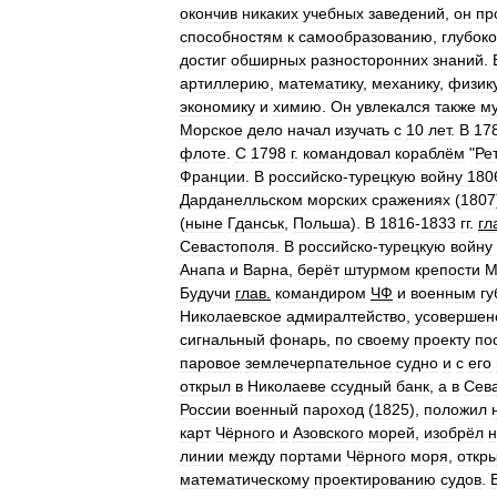
окончив
никаких
учебных
заведений
,
он
пр
способностям
к
самообразованию
,
глубок
достиг
обширных
разносторонних
знаний
.
артиллерию
,
математику
,
механику
,
физик
экономику
и
химию
.
Он
увлекался
также
м
Морское
дело
начал
изучать
с
10
лет
.
В
17
флоте
.
С
1798
г
.
командовал
кораблём
"
Ре
Франции
.
В
российско
-
турецкую
войну
180
Дарданелльском
морских
сражениях
(
1807
(
ныне
Гданськ
,
Польша
).
В
1816
-
1833
гг
.
гл
Севастополя
.
В
российско
-
турецкую
войну
Анапа
и
Варна
,
берёт
штурмом
крепости
М
Будучи
глав
.
командиром
ЧФ
и
военным
г
Николаевское
адмиралтейство
,
усовершен
сигнальный
фонарь
,
по
своему
проекту
по
паровое
землечерпательное
судно
и
с
его
открыл
в
Николаеве
ссудный
банк
,
а
в
Сев
России
военный
пароход
(
1825
),
положил
карт
Чёрного
и
Азовского
морей
,
изобрёл
линии
между
портами
Чёрного
моря
,
откр
математическому
проектированию
судов
.