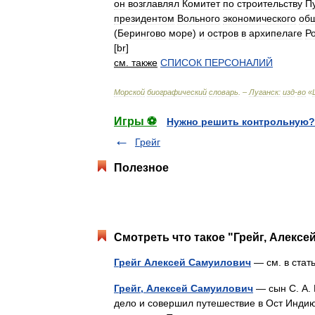
он
возглавлял
Комитет
по
строительству
П
президентом
Вольного
экономического
об
(
Берингово
море
)
и
остров
в
архипелаге
Р
[
br
]
см
.
также
СПИСОК
ПЕРСОНАЛИЙ
Морской
биографический
словарь
. –
Луганск:
изд
-
во
«
Игры ⚽
Нужно решить контрольную?
Грейг
Полезное
Смотреть что такое "Грейг, Алексе
Грейг Алексей Самуилович
— см. в стат
Грейг, Алексей Самуилович
— сын С. А. 
дело и совершил путешествие в Ост Индию