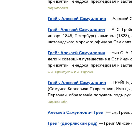
при взятии Тенедоса, преследовал и зас
энциклопедия
Грейг, Алексей Самуилович
— Алексей С
Грейг Алексей Самуилович
— А. С. Грей
января 1845, Петербург) адмирал (1828),
шотландского морского офицера Сэмюэля
Грейг Алексей Самуилович
— сын С. А. Г
дело и совершил путешествие в Ост Индию
при взятии Тенедоса, преследовал и зас
Ф.А. Брокгауза и И.А. Ефрона
Грейг, Алексей Самуилович
— ГРЕЙГЪ, А
(Самуила Карловича Г.) крестникъ Имп цы, 
Первонач. образованіе получилъ подъ рук
энциклопедия
Алексей Самуилович Грейг
— см. Грейг
Грейг (дворянский род)
— Грейг Описани