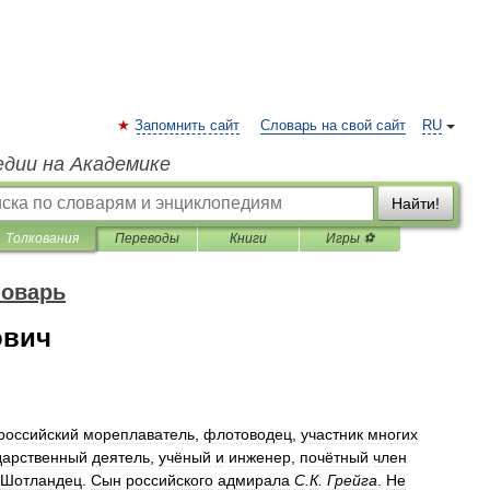
Запомнить сайт
Словарь на свой сайт
RU
едии на Академике
Найти!
Толкования
Переводы
Книги
Игры ⚽
ловарь
ович
российский
мореплаватель
,
флотоводец
,
участник
многих
дарственный
деятель
,
учёный
и
инженер
,
почётный
член
Шотландец
.
Сын
российского
адмирала
С
.
К
.
Грейга
.
Не