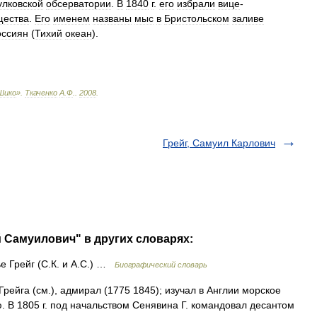
улковской
обсерватории
.
В
1840
г
.
его
избрали
вице
-
щества
.
Его
именем
названы
мыс
в
Бристольском
заливе
оссиян
(
Тихий
океан
).
Шико
»
.
Ткаченко
А
.
Ф
.
.
2008
.
Грейг, Самуил Карлович
й Самуилович" в других словарях:
ье Грейг (С.К. и А.С.) …
Биографический словарь
Грейга (см.), адмирал (1775 1845); изучал в Англии морское
. В 1805 г. под начальством Сенявина Г. командовал десантом